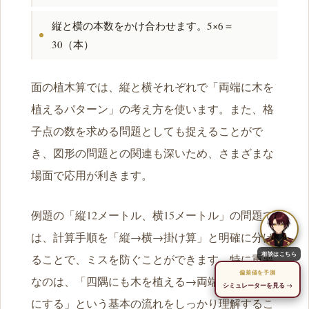
縦と横の本数をかけ合わせます。5×6＝
30（本）
面の植木算では、縦と横それぞれで「両端に木を
植えるパターン」の考え方を使います。また、格
子点の数を求める問題としても捉えることがで
き、図形の問題との関連も深いため、さまざまな
場面で応用が利きます。
例題の「縦12メートル、横15メートル」の問題で
は、計算手順を「縦→横→掛け算」と明確に分け
相談はこちら
ることで、ミスを防ぐことができます。特に重要
偏差値を予測
なのは、「四隅にも木を植える→両端を含む→+ 1
シミュレーターを見る →
にする」という基本の流れをしっかり理解するこ