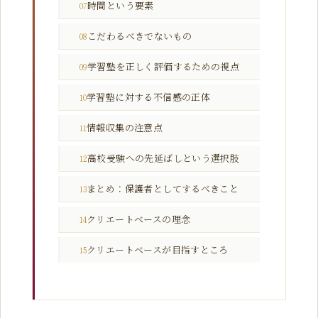
時間という要素
07
こだわるべきでないもの
08
学習塾を正しく評価するための視点
09
学習塾に対する不信感の正体
10
情報収集の注意点
11
高校受験への先延ばしという選択肢
12
まとめ：保護者としてするべきこと
13
クリエートベースの理念
14
クリエートベースが目指すところ
15