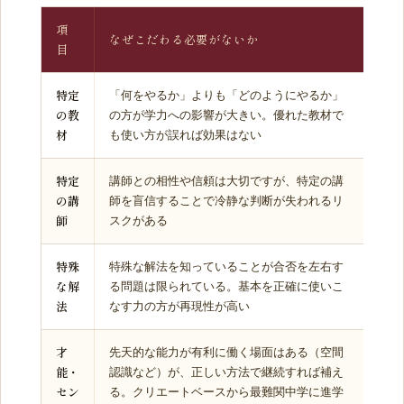
項
なぜこだわる必要がないか
目
特定
「何をやるか」よりも「どのようにやるか」
の教
の方が学力への影響が大きい。優れた教材で
材
も使い方が誤れば効果はない
特定
講師との相性や信頼は大切ですが、特定の講
の講
師を盲信することで冷静な判断が失われるリ
師
スクがある
特殊
特殊な解法を知っていることが合否を左右す
な解
る問題は限られている。基本を正確に使いこ
法
なす力の方が再現性が高い
才
先天的な能力が有利に働く場面はある（空間
能・
認識など）が、正しい方法で継続すれば補え
セン
る。クリエートベースから最難関中学に進学