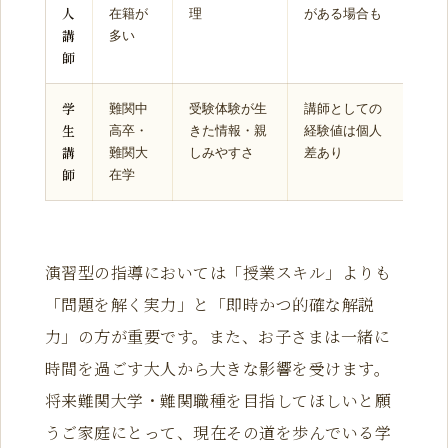
人
在籍が
理
がある場合も
講
多い
師
学
難関中
受験体験が生
講師としての
生
高卒・
きた情報・親
経験値は個人
講
難関大
しみやすさ
差あり
師
在学
演習型の指導においては「授業スキル」よりも
「問題を解く実力」と「即時かつ的確な解説
力」の方が重要です。また、お子さまは一緒に
時間を過ごす大人から大きな影響を受けます。
将来難関大学・難関職種を目指してほしいと願
うご家庭にとって、現在その道を歩んでいる学