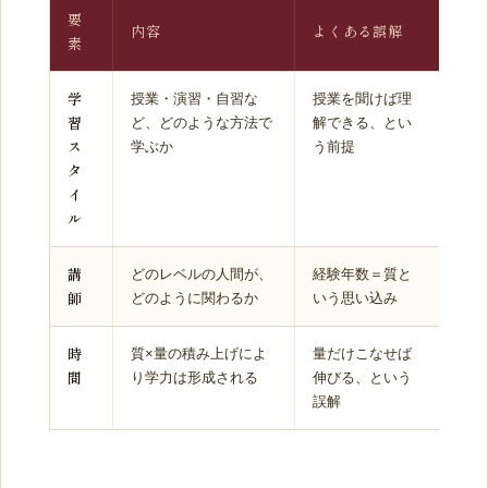
要
内容
よくある誤解
素
学
授業・演習・自習な
授業を聞けば理
習
ど、どのような方法で
解できる、とい
ス
学ぶか
う前提
タ
イ
ル
講
どのレベルの人間が、
経験年数＝質と
師
どのように関わるか
いう思い込み
時
質×量の積み上げによ
量だけこなせば
間
り学力は形成される
伸びる、という
誤解