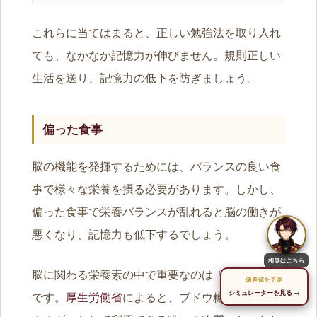
これらに当てはまると、正しい勉強法を取り入れ
ても、なかなか記憶力が伸びません。規則正しい
生活を送り、記憶力の低下を防ぎましょう。
偏った食事
脳の機能を発揮するためには、バランスの良い食
事で様々な栄養を摂る必要があります。しかし、
偏った食事で栄養バランスが乱れると脳の働きが
悪くなり、記憶力も低下するでしょう。
相談はこちら
脳に関わる栄養素の中で重要なのは「ブドウ糖」
偏差値を予測
シミュレーターを見る →
です。
厚生労働省
によると、ブドウ糖は「脳がエ