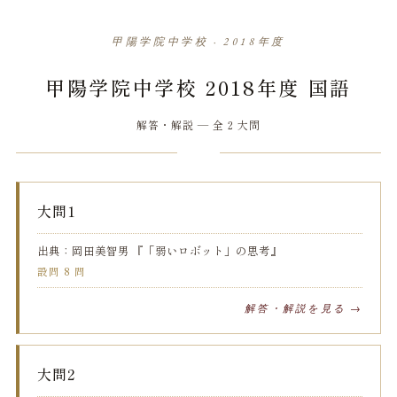
甲陽学院中学校 · 2018年度
甲陽学院中学校 2018年度 国語
解答・解説 — 全 2 大問
大問1
出典：岡田美智男 『「弱いロボット」の思考』
設問 8 問
解答・解説を見る →
大問2