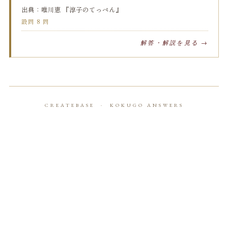
出典：唯川恵 『淳子のてっぺん』
設問 8 問
解答・解説を見る →
CREATEBASE · KOKUGO ANSWERS