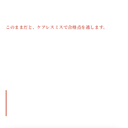
何年も変わらない
このままだと、ケアレスミスで合格点を逃します。
「気をつける」では直りません。
ケアレスミスには必ずパ
ターンがあります。
符号ミス・単位ミス・写し間違い、毎
回同じ種類のミスが起きています。パターンを特定して、
具体的な確認手順を作れば、必ず止まります。
パターンを特定すれば、ケアレスミスは構造的
になくせます。