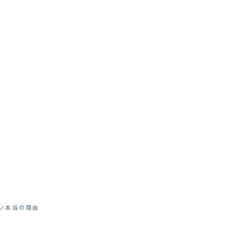
い
い本当の理由