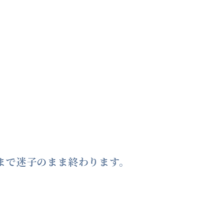
ですか
ている
進んでいない気がす
日でやってることが
まで迷子のまま終わります。
ていない」からです。
塾・学校・参考書・YouTube、全部が「
。
今日やること3つが明確になるだけで、人は動けます。