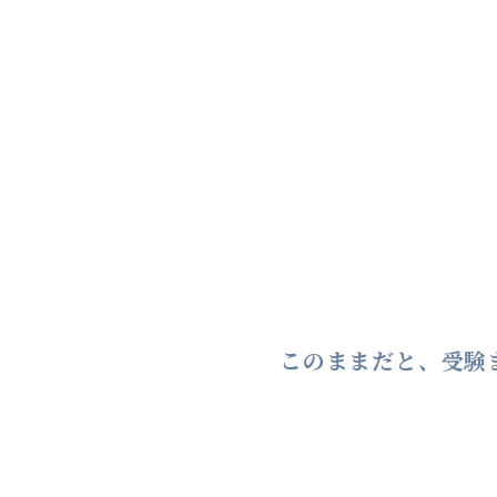
こんな状況
毎日やっ
でも何も
昨日と今
このままだと、受験
原因は「やることが決まっ
ない。だから何もできない